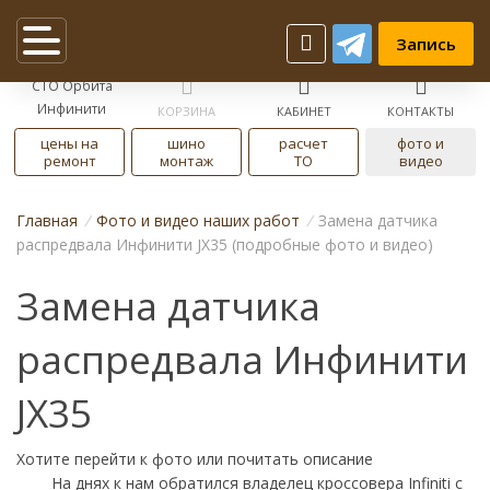
Запись
СТО Орбита
Инфинити
КОРЗИНА
КАБИНЕТ
КОНТАКТЫ
цены на
шино
расчет
фото и
ремонт
монтаж
ТО
видео
Главная
/
Фото и видео наших работ
/
Замена датчика
распредвала Инфинити JX35 (подробные фото и видео)
Замена датчика
распредвала Инфинити
JX35
Хотите
перейти к фото
или
почитать описание
На днях к нам обратился владелец кроссовера Infiniti с