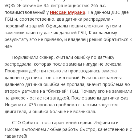
VQ35DE объемом 3.5 литра мощностью 265 л.с.
позаимствованный у
Ниссан Мурано
. На данном ДВС две
ГБЦ и, соответственно, два датчика распредвала -
передний и задний. Официалы пошли сложным путем и
заменили клиенту датчик дальней ГБЦ. К желаемому
результату это не привело, и владелец решил обратиться к
нам.
Подключили сканер, считали ошибку по датчику
распредвала, которая после замены никуда не исчезла.
Проверили действительно ли производилась замена
дальнего датчика - он стоял новый. Если после замены
дальнего датчика ошибка не пропала, значит проблема во
втором датчике на "ближней" ГБЦ. Почему его не заменили
на дилере - остается загадкой. После замены датчика фаз
Инфинити JX35 пропала проблема с плохим запуском
двигателя, и ошибка больше не возникала.
СТО Орбита - постгарантиный сервис Инфинити и
Ниссан. Выполняем любые работы быстро, качественно и с
гарантией!