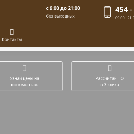
454
-
с 9:00 до 21:00
без выходных
09:00 - 21
Контакты
Задайте вопрос в лич
Узнай цены на
Рассчитай ТО
шиномонтаж
в 3 клика