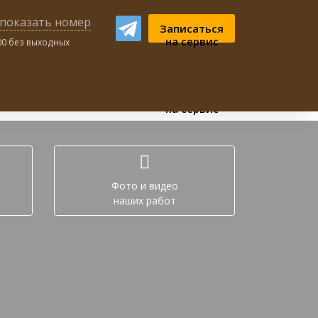
показать номер
Записаться
на сервис
:00 без выходных
ном чате:
Записаться
на сервис
Фото и видео
наших работ