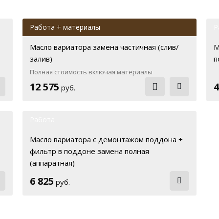
Работа + материалы
Р
Масло вариатора замена частичная (слив/
М
залив)
п
Полная стоимость включая материалы
12 575
4
руб.
Работа
Масло вариатора с демонтажом поддона +
фильтр в поддоне замена полная
(аппаратная)
6 825
руб.