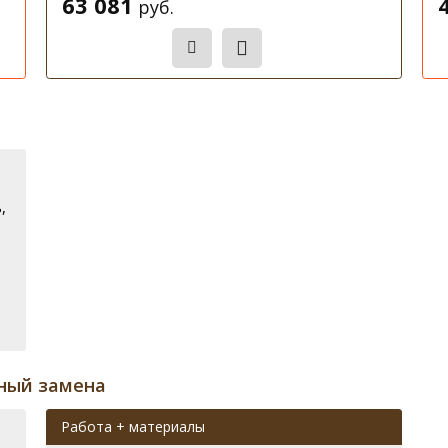
63 081
руб.
Записаться
,
ный замена
Работа + материалы